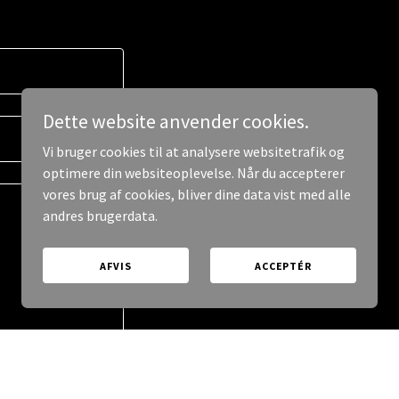
Dette website anvender cookies.
Vi bruger cookies til at analysere websitetrafik og
optimere din websiteoplevelse. Når du accepterer
vores brug af cookies, bliver dine data vist med alle
andres brugerdata.
AFVIS
ACCEPTÉR