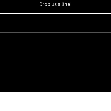
Drop us a line!
Sign up for our email list for updates, promotions, and more.