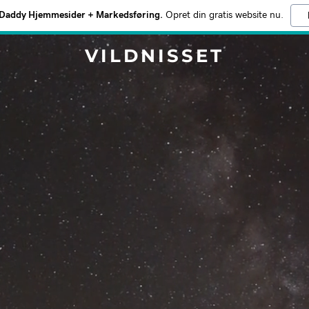
addy Hjemmesider + Markedsføring.
Opret din gratis website nu.
VILDNISSET